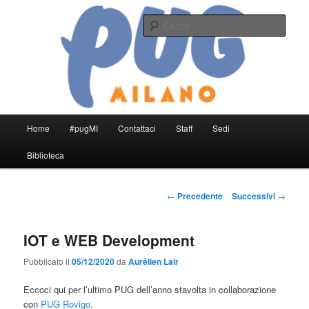
Vai
PHP User Group Milano
al
Cerca
contenuto
principale
#pugMI
Menu
Home
#pugMI
Contattaci
Staff
Sedi
principale
Biblioteca
Navigazione
←
Precedente
Successivi
→
articolo
IOT e WEB Development
Pubblicato il
05/12/2020
da
Aurélien Lair
Eccoci qui per l’ultimo PUG dell’anno stavolta in collaborazione
con
PUG Rovigo
.