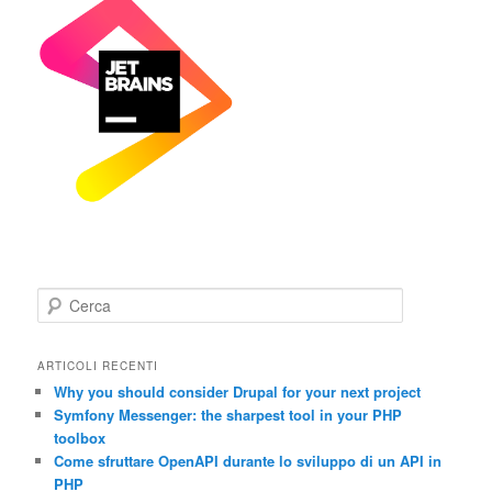
C
e
r
c
ARTICOLI RECENTI
a
Why you should consider Drupal for your next project
Symfony Messenger: the sharpest tool in your PHP
toolbox
Come sfruttare OpenAPI durante lo sviluppo di un API in
PHP