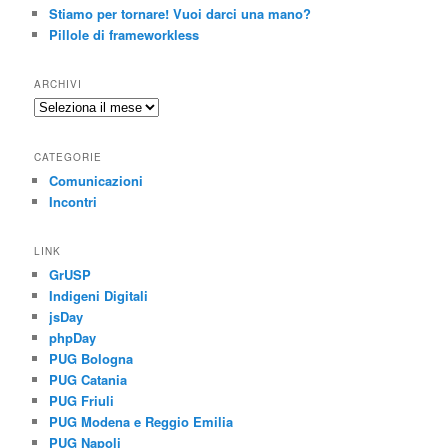
Stiamo per tornare! Vuoi darci una mano?
Pillole di frameworkless
ARCHIVI
Archivi
CATEGORIE
Comunicazioni
Incontri
LINK
GrUSP
Indigeni Digitali
jsDay
phpDay
PUG Bologna
PUG Catania
PUG Friuli
PUG Modena e Reggio Emilia
PUG Napoli