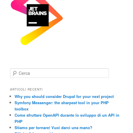
C
e
r
c
ARTICOLI RECENTI
a
Why you should consider Drupal for your next project
Symfony Messenger: the sharpest tool in your PHP
toolbox
Come sfruttare OpenAPI durante lo sviluppo di un API in
PHP
Stiamo per tornare! Vuoi darci una mano?