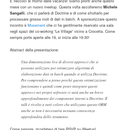
E rieccoci al ritorno dalle vacanze! Siamo pronti anche questo
mese con un nuovo meetup. Questa volta ascolteremo
Michele
Sangalli
, che ci parlerà di Doctrine e di come sfruttarlo per
processare grosse moli di dati in batch. A sponsorizzare questo
incontro è
Musement
che ci ha gentilmente riservato una sala
negli spazi del co-working “Le Village” vicino a Crocetta. Come
sempre porte aperte alle 19, si inizia alle 19:30!
Abstract della presentazione:
Una dimostrazione live di diversi approcci che si
possono utilizzare per ottimizzare algoritmi di
elaborazione dati in batch quando si utilizza Doctrine.
Per comprendere a pieno perché queste ottimizzazioni
funzionano e quindi come poter integrare questi
approcci nei propri software ci sarà anche un breve
approfondimento dei componenti interni a Doctrine. Il
talk è rivolto a tutti coloro che utilizzano questo ORM
anche se non è necessaria nessuna conoscenza
approfondita dello strumento.
Come sempre, ricordatevi di fare RSVP su Meetup!