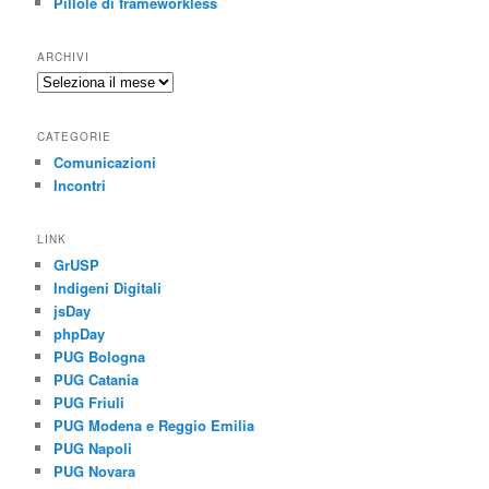
Pillole di frameworkless
ARCHIVI
Archivi
CATEGORIE
Comunicazioni
Incontri
LINK
GrUSP
Indigeni Digitali
jsDay
phpDay
PUG Bologna
PUG Catania
PUG Friuli
PUG Modena e Reggio Emilia
PUG Napoli
PUG Novara