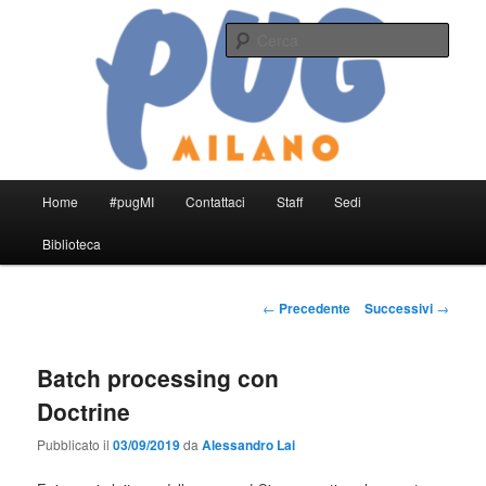
Vai
PHP User Group Milano
al
Cerca
contenuto
principale
#pugMI
Menu
Home
#pugMI
Contattaci
Staff
Sedi
principale
Biblioteca
Navigazione
←
Precedente
Successivi
→
articolo
Batch processing con
Doctrine
Pubblicato il
03/09/2019
da
Alessandro Lai