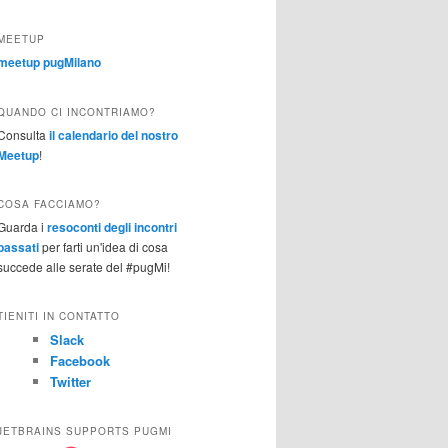
MEETUP
meetup pugMilano
QUANDO CI INCONTRIAMO?
Consulta
il calendario del nostro
Meetup
!
COSA FACCIAMO?
Guarda i
resoconti degli incontri
passati
per farti un'idea di cosa
succede alle serate del #pugMi!
TIENITI IN CONTATTO
Slack
Facebook
Twitter
JETBRAINS SUPPORTS PUGMI