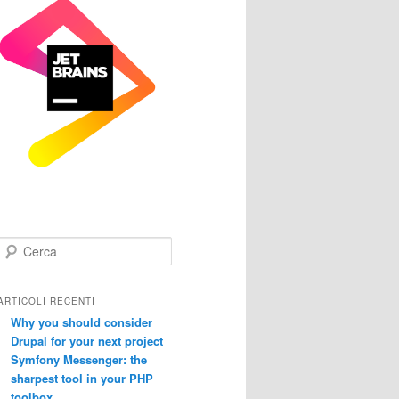
C
e
r
c
ARTICOLI RECENTI
a
Why you should consider
Drupal for your next project
Symfony Messenger: the
sharpest tool in your PHP
toolbox