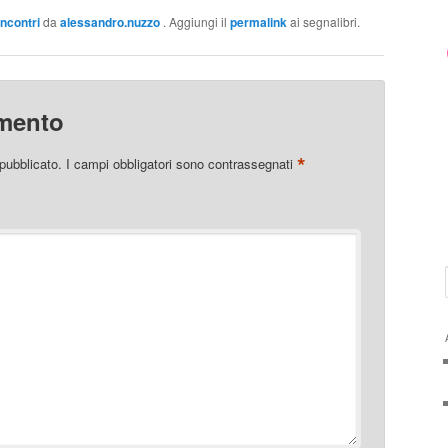
Incontri
da
alessandro.nuzzo
. Aggiungi il
permalink
ai segnalibri.
mento
*
 pubblicato.
I campi obbligatori sono contrassegnati