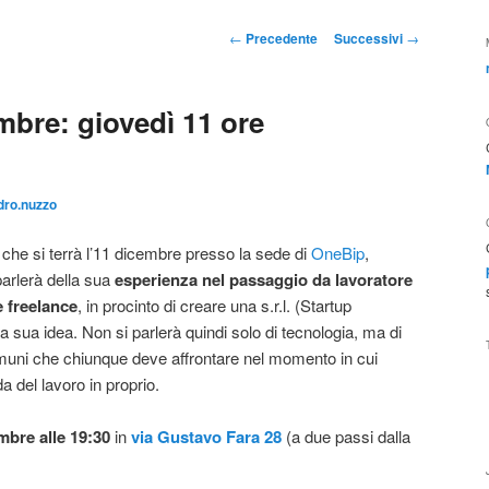
Navigazione
←
Precedente
Successivi
→
articolo
mbre: giovedì 11 ore
dro.nuzzo
che si terrà l’11 dicembre presso la sede di
OneBip
,
 parlerà della sua
esperienza nel passaggio da lavoratore
 freelance
, in procinto di creare una s.r.l. (Startup
 sua idea. Non si parlerà quindi solo di tecnologia, ma di
comuni che chiunque deve affrontare nel momento in cui
da del lavoro in proprio.
mbre alle 19:30
in
via Gustavo Fara 28
(a due passi dalla